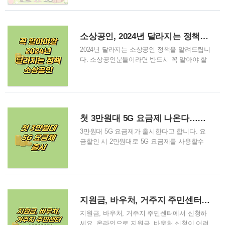
지 불가)
고 반드시 정부지원 모두 받아가시길 바랍니
다 부모급여 확대 아이를 키우는 부모님들을
위해 부모급여가 확대됩니다. - 시행일: 2024
소상공인, 2024년 달라지는 정책, 꼭 확인하세요
년 1월 1일부터 - 지원 내용 . 만 0세 아동에게
월 100만 원 . 만 1세 아동에게 월 50만 원 - 신
2024년 달라지는 소상공인 정책을 알려드립니
청 방법: 복지로, 정부24, 읍·면·동 주민센터
다. 소상공인분들이라면 반드시 꼭 알아야 할
방문 - 문의: 보건복지상담센터 ☎129 6+6 부
2024년 달라지는 소상공인 정책, 지금 바로 확
모육아휴직제 아빠와 엄마가 함께 육아휴직을
인하시고 정부지원을 보두 받으시길 바랍니
할 수 있도록 지원이 확대됩니다. 생후 18개월
다.이 포스팅은 대한민국정책브리핑 내용을
내에 부부가 함께 육아휴직 시 최대 3,900만
참고하여 작성했습니다. 자영업자 고용보험료
원 지원되며, 첫 6개월 동안은 월 최대 450만
지원 확대 자영업자 고용보험료 지원 확대: 이
첫 3만원대 5G 요금제 나온다…요금할인 시 2만원대 가능
원..
정책은 고용보험을 이용하는 소상공인을 대상
으로 합니다. 정부는 이들의 고용보험료를 최
3만원대 5G 요금제가 출시한다고 합니다. 요
대 80%까지 지원할 예정이며, 이 지원은 최대
금할인 시 2만원대로 5G 요금제를 사용할수
5년간 이루어질 예정입니다. 이를 통해 소상공
있다고 하는데, 그동안 비싼 5G 요금제로 모
인들은 인력 관리에 따른 재정적 부담을 줄일
바일 데이터를 이용하기 힘드셨던 분들께는
수 있습니다. - 지원 대상: 자영업자 고용보험
희소식인데요, 좀더 자세히 알아보겠습니다.
을 이용하는 소상공인 - 지원 내용: 납입 보험
첫 3만원대 5G 요금제 나온다…요금할인 시 2
료의 최대 80%까지 지원, 최대 5년간 - 문의
만원대 가능 KT, 5G 요금제 개편 이용약관 신
지원금, 바우처, 거주지 주민센터 신청하기
및 신청 방법: 중소기업 통합콜센터(☎1..
고…통신비 부담 완화 기대 10GB 5만 원
·21GB 5만 8000원도…청년은 데이터 2배로
지원금, 바우처, 거주지 주민센터에서 신청하
확대 첫 3만원대 5G 요금제 나온다…요금할인
세요. 온라인으로 지원금, 바우처 신청이 어려