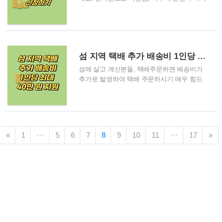
시 2만원대 가능 케이티(이하 KT)가 오는 19일
우신 분들은 여러분이 살고계신 지역의 거주
부터 3만 원대에 이용할 수 있는 5G 요금제를
지, 관할 주민센터(행복복지센터)에 방문하셔
출시한다. 또 기존 요금제의 데이터 제공량을
서 신청하시고 정부에서 제공하는 혜택인 지
확대하고 소량 구간 요금제는 더 세분화해 제
원금과 바우처 혜택 모두 받아가세요. 지원금,
공한다. 과학기술정보통신부는 KT가 지난 17
거주지 주민센터 신청하기 지원금, 바우처 혜
섬 지역 택배 추가 배송비 1인당 연간 최대 40만 원 지원한다
일 이같은 내용의 5G 요금제..
택을 받으시려면 본인 거주지, 관할 주민센터
(행복복지센터)에 방문하여 신청하셔야 합니
섬에 살고 계신분들, 택배주문하면 배송비가
다. 새로운 지역이나 동네로 이사하거나 전입
추가로 발생하여 택배 주문하시기 매우 힘드
신고 해야하는 경우 반드시 그 동네 주민센터
셨죠? 육지에 비해 섬에 산다는 이유하나만으
에 방문하여 신청을 해야 하는데요 본인 거주
로 택배 주문시 추가 배송비가 붙어서 배보다
지, 관할 주민센터 쉽고 빠르게 찾는 방법,알
배꼽이 더 커서 택배 주문이 매우 어려웠는데
려드립니다. 바로 [도로명주소 안내시스템] 을
요. 그래서 정부에서 준비했습니다. 섬에 거주
이용하여 본인 거주지 주민센터를 바로 찾아
하고 계신 분들께 택배 추가 배송비를 1인당
«
1
···
5
6
7
8
9
10
11
···
17
»
보실수 있습니다. 거주지 주민센터 찾기, 거주
연간 최대 40만원을 지원한다고 하는데, 자세
지 주민센터 찾는 방..
한 내용과 섬지역 택배 추가 배송비 40만원 신
청방법을 알려드립니다. 👉 뉴스기사 바로 확
인하기 😊 👉섬 지역 택배 추가 배송비 1인당
연간 최대 40만 원 지원 😊 👉섬 지역 택배 추
가 배송비 40만 원 신청하기😊 👉섬 지역 택
배 추가 배송비 40만 원 신청조건😊 👉섬 지
역 택배 추가 배송비 40만 원 신청방법😊 섬
지역 택배 추가 배송비 1인당 연간 최대 4..