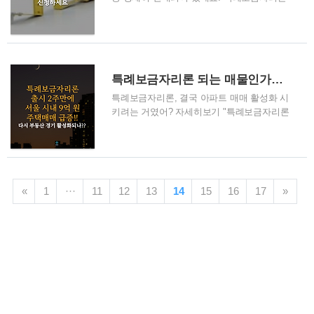
이용하실분은 참고하셔서 내집 마련 꿈을 이
루세요 자세히보기 특례보금자리론 금리와 신
청 자격 및 신청 방법 특례보금자리론은 기존
보금자리론의 일반형 안심전환대출 및, 적격
대출을 통합하는 방식으로 진행되며, 기존의
특례보금자리론 되는 매물인가요"…서울 9억이하 매매 증가세
보금자리론과 적격대출은 신청 접수 되지 않
으며 특례보금자리론으로 신청이
특례보금자리론, 결국 아파트 매매 활성화 시
welfare.clybly.co.kr
키려는 거였어? 자세히보기 "특례보금자리론
되는 매물인가요"…서울 9억이하 매매 증가세
| 경제 : 네이트 뉴스 경제 뉴스: 기사내용 요약
1월30일부터 약 2주 사이 9억 이하 거래
66.7% KB시세 9억 이하 단지 거래↑…9억원
맞추기도 "9억원까지 가격 맞추면 계약하겠다
«
1
···
11
12
13
14
15
16
17
»
는 사람도" [서울=뉴시스] 정병혁 기자 = 작
m.news.nate.com 정부가 1월 30일부터 '특례
보금자리론'을 출시한 뒤 약 2주 만에 서울 시
내 9억원 이하 아파트의 매매 계약이 활성화
되고 있다고...