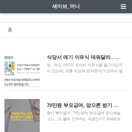
세이브_머니
홈
식당서 애기 이유식 데워달라.. 손님,…"민폐일까?" vs "괜찮을까?" 갑론을박
참...저도 아이가 있어서 이유식을 들고다닌적
이 있는데, 보통 식당에 전자렌지가 있어서 셀
프로 데워 먹였죠.. 아님 보온통에 들고다니기
도 했는데, 여러분은 어떻게 생각하세요? 민폐
다 vs 괜찮다 자세히보기 식당서 이유식 데워
달라는 손님…"민폐다" vs "괜찮다" 갑론을박 |
사회 : 네이트 뉴스 사회 뉴스: ⓒ News1 DB
70만원 부모급여, 앞으론 받기 힘들어..
(서울=뉴스1) 신초롱 기자 = 식당에서 이유식
을 데워달라고 부탁하는 손님을 두고 민폐 논
줬다 뺏지말자..70만원씩 부모급여 준다해놓
란이 벌어졌다. 최근 한 온라인 커뮤니티를 통
고는...또 몰래 안주려는 속셈인가? 자세히보
해 자영업자 A씨는 '식당 주인이 말하
기 '최대 70만원' 부모급여 못 받을판…아동수
m.news.nate.com 식당에서 이유식을 데워달
당법 개정 시급 | 경제 : 네이트 뉴스 경제 뉴