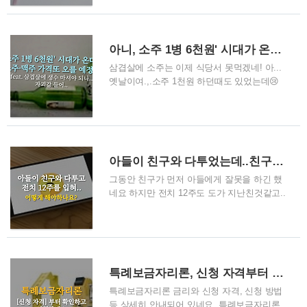
라고 부탁하는 손님을 두고 민폐 논란이 벌어
스: 근거법률 아동수당법 개정안안건 상정도
졌습니다. 자영업자 A씨는 '식당 주인이 말하
못하고 국회 계류부모들 '안정적 지급 우려' 걱
는 이유식, 진상인 이유'라는 제목의 글을 통해
정 영아가정의 돌봄 지원을 위해 도입하는 부
아니, 소주 1병 6천원' 시대가 온다! 소주·맥주 가격 또 오를 예정!!
"정중하게 부탁하는 것..
모급여 지급이 시작된 지난 1월 서울 시내의
한 m.news.nate.com 올해 지급을 시작한 '부
삼겹살에 소주는 이제 식당서 못먹겠네! 아...
모급여'를 앞으로는 금액이 줄거나 받지 못하
옛날이여.,.소주 1천원 하던때도 있었는데😢
게 될 수 있다는 우려가 나온다. 올해 부모급
자세히보기 올해 소주·맥주 가격 또 오른
여는 지난해 국회 의결한 예산을 근거로 지급
다…'소주 1병 6천원' 시대 열릴듯(종합) | 경제
하고 있는데, 문제는 ... [ 파이낸셜 뉴스 ]
: 네이트 뉴스 경제 뉴스: 맥주 세금·소주 원부
자재 가격 상승에 인상요인 누적 소주 1병당
출고가 85원 오르면 식당선 500∼1천원 오르
아들이 친구와 다투었는데..친구를 전치 12주..어떻게 해야할까요?
기도 (세종=연합뉴스) 차지연 기자 = 지난해
일제히 올랐던 '국민 술' 소주
그동안 친구가 먼저 아들에게 잘못을 하긴 했
m.news.nate.com
네요 하지만 전치 12주도 도가 지난친것같고..
😢 "아들이 친구 때려 전치 12주, 칭찬했어
요"…정당방위 갑론을박 | 사회 : 네이트 뉴스
사회 뉴스: ⓒ News1 DB (서울=뉴스1) 소봄이
기자 = 중학생 아들이 초등학교 때부터 괴롭
힌 동급생을 때려 전치 12주의 상해를 입혔다
특례보금자리론, 신청 자격부터 확인하세요
며 대처법을 알려달라는 사연이 전해졌다. 지
난 17일 직장인 익 m.news.nate.com
특례보금자리론 금리와 신청 자격, 신청 방법
등 상세히 안내되어 있네요. 특례보금자리론