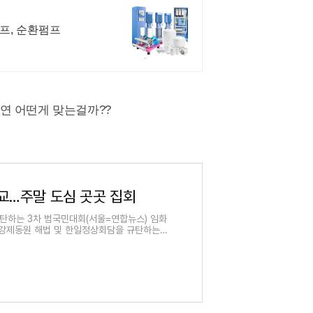
펌프, 순환펌프
연 어떤게 맞는걸까??
…주말 도심 곳곳 집회
탄하는 3차 범국민대회(서울=연합뉴스) 임화
 '강제동원 해법 및 한일정상회담을 규탄하는 3