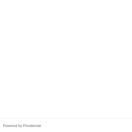
TistoryWhaleSkin3.4
Powered by Privatenote