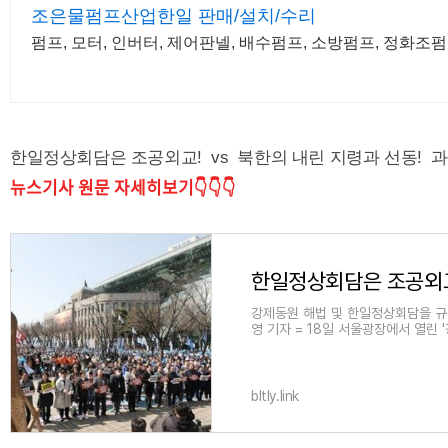
조은물펌프산업한일 판매/설치/수리
펌프, 모터, 인버터, 제어판넬, 배수펌프, 소방펌프, 정화조
한일정상회담은 조공외교! vs 북한의 내린 지령과 선동! 과
뉴스기사 원문 자세히보기👇👇👇
한일정상회담은 조공외교
강제동원 해법 및 한일정상회담을 규
영 기자 = 18일 서울광장에서 열린
차 범국민대회'에서
bltly.link